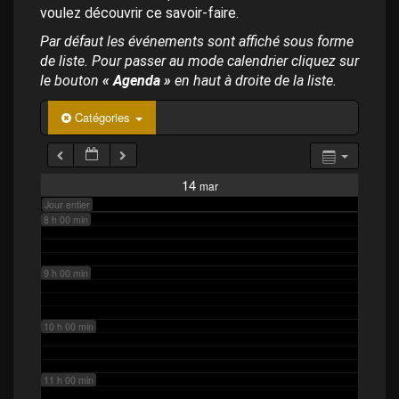
p
4 h 00 min
voulez découvrir ce savoir-faire.
a
l
Par défaut les événements sont affiché sous forme
de liste. Pour passer au mode calendrier cliquez sur
5 h 00 min
le bouton
« Agenda »
en haut à droite de la liste.
6 h 00 min
Catégories
7 h 00 min
14
mar
Jour entier
8 h 00 min
9 h 00 min
10 h 00 min
11 h 00 min