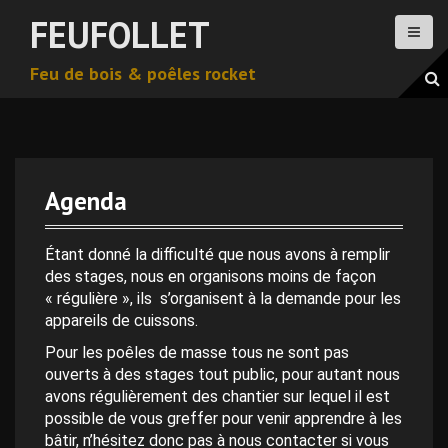
A
FEUFOLLET
l
l
Feu de bois & poêles rocket
e
r
a
u
c
o
Agenda
n
0 h 00 min
t
e
Étant donné la difficulté que nous avons à remplir
n
des stages, nous en organisons moins de façon
1 h 00 min
u
« régulière », ils s’organisent à la demande pour les
p
appareils de cuissons.
2 h 00 min
r
Pour les poêles de masse tous ne sont pas
i
ouverts à des stages tout public, pour autant nous
n
avons régulièrement des chantier sur lequel il est
3 h 00 min
c
possible de vous greffer pour venir apprendre à les
i
bâtir, n’hésitez donc pas à nous contacter si vous