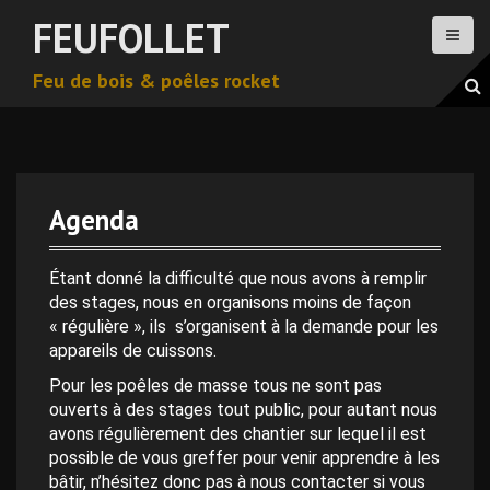
A
FEUFOLLET
l
l
Feu de bois & poêles rocket
e
r
a
u
c
o
Agenda
n
0 h 00 min
t
e
Étant donné la difficulté que nous avons à remplir
n
des stages, nous en organisons moins de façon
1 h 00 min
u
« régulière », ils s’organisent à la demande pour les
p
appareils de cuissons.
2 h 00 min
r
Pour les poêles de masse tous ne sont pas
i
ouverts à des stages tout public, pour autant nous
n
avons régulièrement des chantier sur lequel il est
3 h 00 min
c
possible de vous greffer pour venir apprendre à les
i
bâtir, n’hésitez donc pas à nous contacter si vous