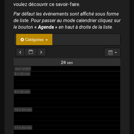
p
4 h 00 min
voulez découvrir ce savoir-faire.
a
l
Par défaut les événements sont affiché sous forme
de liste. Pour passer au mode calendrier cliquez sur
5 h 00 min
le bouton
« Agenda »
en haut à droite de la liste.
6 h 00 min
Catégories
7 h 00 min
24
ven
Jour entier
8 h 00 min
9 h 00 min
10 h 00 min
11 h 00 min