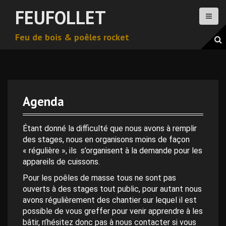
A
FEUFOLLET
l
l
Feu de bois & poêles rocket
e
r
a
u
c
o
Agenda
n
0 h 00 min
t
e
Étant donné la difficulté que nous avons à remplir
n
des stages, nous en organisons moins de façon
1 h 00 min
u
« régulière », ils s’organisent à la demande pour les
p
appareils de cuissons.
2 h 00 min
r
Pour les poêles de masse tous ne sont pas
i
ouverts à des stages tout public, pour autant nous
n
avons régulièrement des chantier sur lequel il est
3 h 00 min
c
possible de vous greffer pour venir apprendre à les
i
bâtir, n’hésitez donc pas à nous contacter si vous