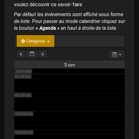
p
4 h 00 min
voulez découvrir ce savoir-faire.
a
l
Par défaut les événements sont affiché sous forme
de liste. Pour passer au mode calendrier cliquez sur
5 h 00 min
le bouton
« Agenda »
en haut à droite de la liste.
6 h 00 min
Catégories
7 h 00 min
3
sam
Jour entier
8 h 00 min
9 h 00 min
10 h 00 min
11 h 00 min