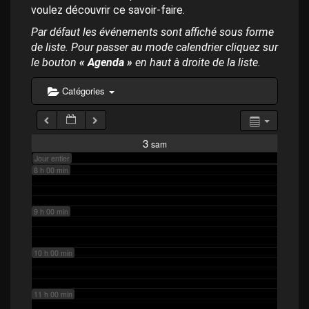
p
4 h 00 min
voulez découvrir ce savoir-faire.
a
l
Par défaut les événements sont affiché sous forme
de liste. Pour passer au mode calendrier cliquez sur
5 h 00 min
le bouton
« Agenda »
en haut à droite de la liste.
6 h 00 min
Catégories
7 h 00 min
3
sam
Jour entier
8 h 00 min
9 h 00 min
10 h 00 min
11 h 00 min