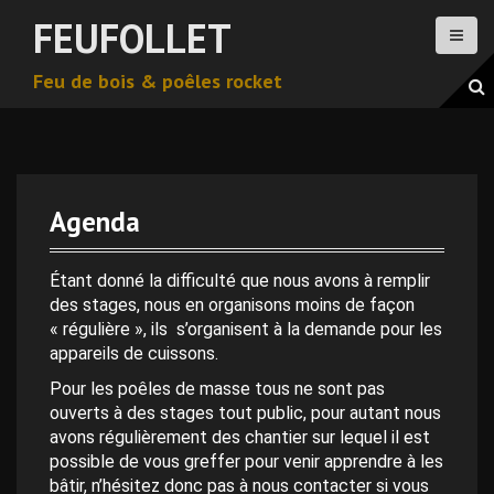
A
FEUFOLLET
l
l
Feu de bois & poêles rocket
e
r
a
u
c
o
Agenda
n
0 h 00 min
t
e
Étant donné la difficulté que nous avons à remplir
n
des stages, nous en organisons moins de façon
1 h 00 min
u
« régulière », ils s’organisent à la demande pour les
p
appareils de cuissons.
2 h 00 min
r
Pour les poêles de masse tous ne sont pas
i
ouverts à des stages tout public, pour autant nous
n
avons régulièrement des chantier sur lequel il est
3 h 00 min
c
possible de vous greffer pour venir apprendre à les
i
bâtir, n’hésitez donc pas à nous contacter si vous