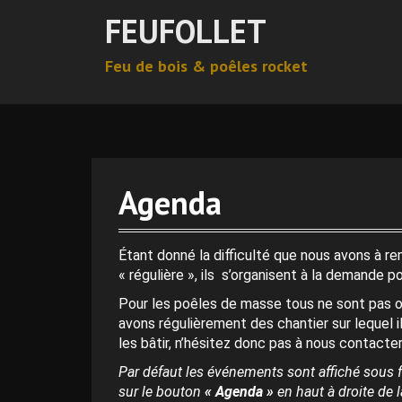
A
FEUFOLLET
l
l
Feu de bois & poêles rocket
e
r
0 h 00 min
a
u
c
1 h 00 min
o
n
Agenda
t
2 h 00 min
e
n
Étant donné la difficulté que nous avons à r
3 h 00 min
u
« régulière », ils s’organisent à la demande p
p
Pour les poêles de masse tous ne sont pas o
r
4 h 00 min
avons régulièrement des chantier sur lequel i
i
les bâtir, n’hésitez donc pas à nous contacter
n
c
Par défaut les événements sont affiché sous f
5 h 00 min
i
sur le bouton
« Agenda »
en haut à droite de la