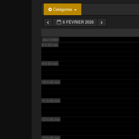
p
a
6 h 00 min
Catégories
l
6 FÉVRIER 2026
7 h 00 min
Jour entier
8 h 00 min
9 h 00 min
10 h 00 min
11 h 00 min
12 h 00 min
13 h 00 min