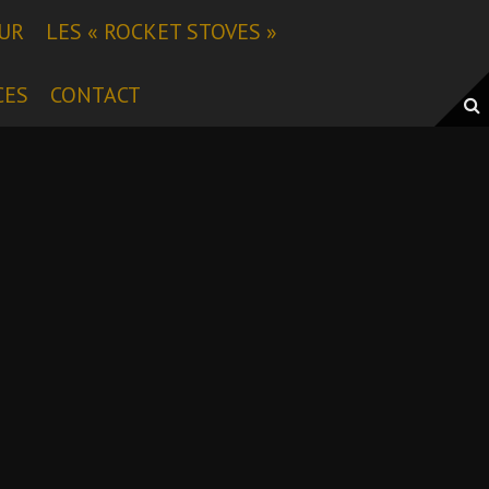
EUR
LES « ROCKET STOVES »
CES
CONTACT