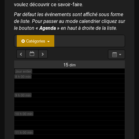
p
4 h 00 min
voulez découvrir ce savoir-faire.
a
l
Par défaut les événements sont affiché sous forme
de liste. Pour passer au mode calendrier cliquez sur
5 h 00 min
le bouton
« Agenda »
en haut à droite de la liste.
6 h 00 min
Catégories
7 h 00 min
15
dim
Jour entier
8 h 00 min
9 h 00 min
10 h 00 min
11 h 00 min