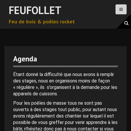
A
FEUFOLLET
l
l
Feu de bois & poêles rocket
e
r
a
u
c
o
Agenda
n
0 h 00 min
t
e
Étant donné la difficulté que nous avons à remplir
n
des stages, nous en organisons moins de façon
1 h 00 min
u
« régulière », ils s’organisent à la demande pour les
p
appareils de cuissons.
2 h 00 min
r
Pour les poêles de masse tous ne sont pas
i
ouverts à des stages tout public, pour autant nous
n
avons régulièrement des chantier sur lequel il est
3 h 00 min
c
possible de vous greffer pour venir apprendre à les
i
bâtir, n’hésitez donc pas à nous contacter si vous