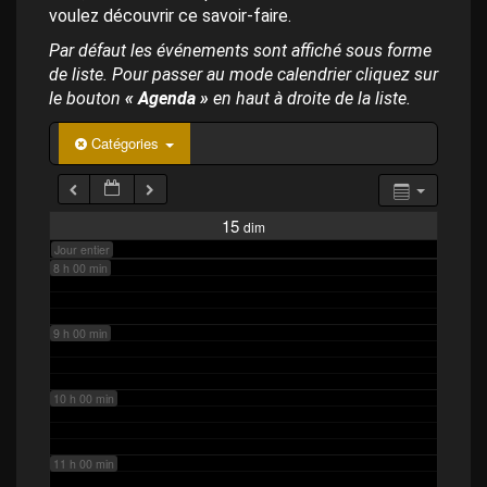
p
4 h 00 min
voulez découvrir ce savoir-faire.
a
l
Par défaut les événements sont affiché sous forme
de liste. Pour passer au mode calendrier cliquez sur
5 h 00 min
le bouton
« Agenda »
en haut à droite de la liste.
6 h 00 min
Catégories
7 h 00 min
15
dim
Jour entier
8 h 00 min
9 h 00 min
10 h 00 min
11 h 00 min