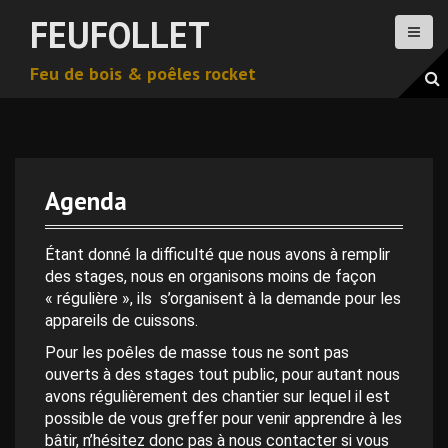
A
FEUFOLLET
l
l
Feu de bois & poêles rocket
e
r
a
u
c
o
Agenda
n
0 h 00 min
t
e
Étant donné la difficulté que nous avons à remplir
n
des stages, nous en organisons moins de façon
1 h 00 min
u
« régulière », ils s’organisent à la demande pour les
p
appareils de cuissons.
2 h 00 min
r
Pour les poêles de masse tous ne sont pas
i
ouverts à des stages tout public, pour autant nous
n
avons régulièrement des chantier sur lequel il est
3 h 00 min
c
possible de vous greffer pour venir apprendre à les
i
bâtir, n’hésitez donc pas à nous contacter si vous