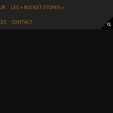
EUR
LES « ROCKET STOVES »
CES
CONTACT