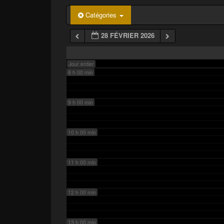
p
a
6 h 00 min
Catégories
l
28 FÉVRIER 2026
7 h 00 min
Jour entier
8 h 00 min
9 h 00 min
10 h 00 min
11 h 00 min
12 h 00 min
13 h 00 min