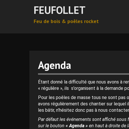
A
FEUFOLLET
l
l
Feu de bois & poêles rocket
e
r
0 h 00 min
a
u
c
1 h 00 min
o
n
Agenda
t
2 h 00 min
e
n
Étant donné la difficulté que nous avons à r
3 h 00 min
u
« régulière », ils s’organisent à la demande p
p
Pour les poêles de masse tous ne sont pas o
r
4 h 00 min
avons régulièrement des chantier sur lequel i
i
les bâtir, n’hésitez donc pas à nous contacter
n
c
Par défaut les événements sont affiché sous f
5 h 00 min
i
sur le bouton
« Agenda »
en haut à droite de la