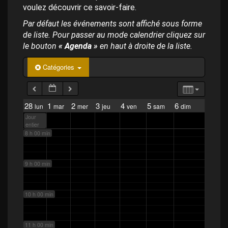
p
voulez découvrir ce savoir-faire.
a
4 h 00 min
l
Par défaut les événements sont affiché sous forme
de liste. Pour passer au mode calendrier cliquez sur
5 h 00 min
le bouton
« Agenda »
en haut à droite de la liste.
Catégories
6 h 00 min
7 h 00 min
28
1
2
3
4
5
6
lun
mar
mer
jeu
ven
sam
dim
Jour
entier
8 h 00 min
9 h 00 min
10 h 00 min
11 h 00 min