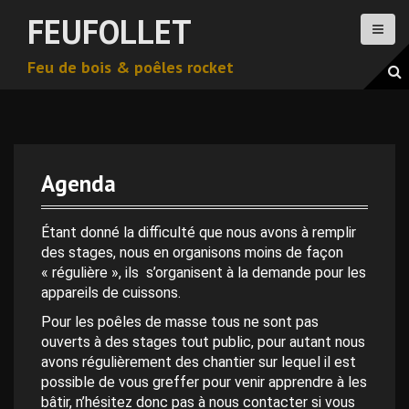
A
FEUFOLLET
l
l
Feu de bois & poêles rocket
e
r
a
u
c
o
Agenda
n
t
0 h 00 min
e
Étant donné la difficulté que nous avons à remplir
n
des stages, nous en organisons moins de façon
1 h 00 min
u
« régulière », ils s’organisent à la demande pour les
p
appareils de cuissons.
r
2 h 00 min
Pour les poêles de masse tous ne sont pas
i
ouverts à des stages tout public, pour autant nous
n
avons régulièrement des chantier sur lequel il est
c
3 h 00 min
possible de vous greffer pour venir apprendre à les
i
bâtir, n’hésitez donc pas à nous contacter si vous