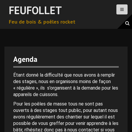
A
FEUFOLLET
l
l
Feu de bois & poêles rocket
e
r
a
u
c
o
Agenda
n
t
0 h 00 min
e
Étant donné la difficulté que nous avons à remplir
n
des stages, nous en organisons moins de façon
1 h 00 min
u
« régulière », ils s’organisent à la demande pour les
p
appareils de cuissons.
r
2 h 00 min
Pour les poêles de masse tous ne sont pas
i
ouverts à des stages tout public, pour autant nous
n
avons régulièrement des chantier sur lequel il est
c
3 h 00 min
possible de vous greffer pour venir apprendre à les
i
bâtir, n’hésitez donc pas à nous contacter si vous