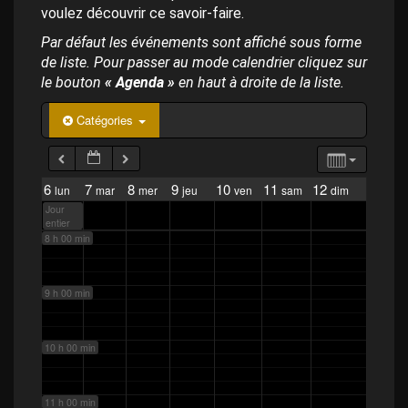
p
voulez découvrir ce savoir-faire.
a
4 h 00 min
l
Par défaut les événements sont affiché sous forme
de liste. Pour passer au mode calendrier cliquez sur
5 h 00 min
le bouton
« Agenda »
en haut à droite de la liste.
Catégories
6 h 00 min
7 h 00 min
6
7
8
9
10
11
12
lun
mar
mer
jeu
ven
sam
dim
Jour
entier
8 h 00 min
9 h 00 min
10 h 00 min
11 h 00 min