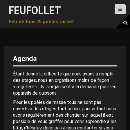
A
FEUFOLLET
l
l
Feu de bois & poêles rocket
e
r
a
u
c
o
Agenda
n
t
0 h 00 min
e
Étant donné la difficulté que nous avons à remplir
n
des stages, nous en organisons moins de façon
1 h 00 min
u
« régulière », ils s’organisent à la demande pour les
p
appareils de cuissons.
r
2 h 00 min
Pour les poêles de masse tous ne sont pas
i
ouverts à des stages tout public, pour autant nous
n
avons régulièrement des chantier sur lequel il est
c
3 h 00 min
possible de vous greffer pour venir apprendre à les
i
bâtir, n’hésitez donc pas à nous contacter si vous