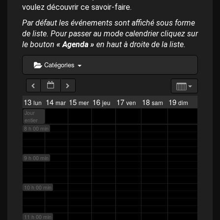
p
voulez découvrir ce savoir-faire.
a
4 h 00 min
l
Par défaut les événements sont affiché sous forme
de liste. Pour passer au mode calendrier cliquez sur
5 h 00 min
le bouton
« Agenda »
en haut à droite de la liste.
Catégories
6 h 00 min
7 h 00 min
13
14
15
16
17
18
19
lun
mar
mer
jeu
ven
sam
dim
Jour
entier
8 h 00 min
9 h 00 min
10 h 00 min
11 h 00 min