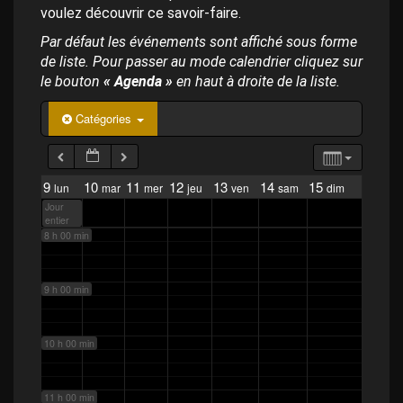
p
voulez découvrir ce savoir-faire.
a
4 h 00 min
l
Par défaut les événements sont affiché sous forme
de liste. Pour passer au mode calendrier cliquez sur
5 h 00 min
le bouton
« Agenda »
en haut à droite de la liste.
Catégories
6 h 00 min
7 h 00 min
9
10
11
12
13
14
15
lun
mar
mer
jeu
ven
sam
dim
Jour
entier
8 h 00 min
9 h 00 min
10 h 00 min
11 h 00 min