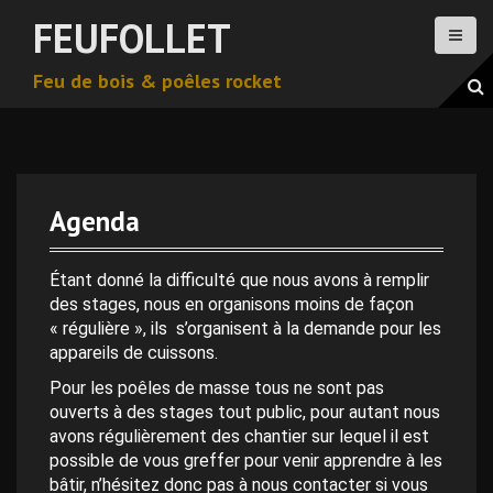
A
FEUFOLLET
l
l
Feu de bois & poêles rocket
e
r
a
u
c
o
Agenda
n
t
0 h 00 min
e
Étant donné la difficulté que nous avons à remplir
n
des stages, nous en organisons moins de façon
1 h 00 min
u
« régulière », ils s’organisent à la demande pour les
p
appareils de cuissons.
r
2 h 00 min
Pour les poêles de masse tous ne sont pas
i
ouverts à des stages tout public, pour autant nous
n
avons régulièrement des chantier sur lequel il est
c
3 h 00 min
possible de vous greffer pour venir apprendre à les
i
bâtir, n’hésitez donc pas à nous contacter si vous