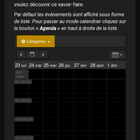
p
voulez découvrir ce savoir-faire.
a
4 h 00 min
l
Par défaut les événements sont affiché sous forme
de liste. Pour passer au mode calendrier cliquez sur
5 h 00 min
le bouton
« Agenda »
en haut à droite de la liste.
Catégories
6 h 00 min
7 h 00 min
23
24
25
26
27
28
1
lun
mar
mer
jeu
ven
sam
dim
Jour
entier
8 h 00 min
9 h 00 min
10 h 00 min
11 h 00 min