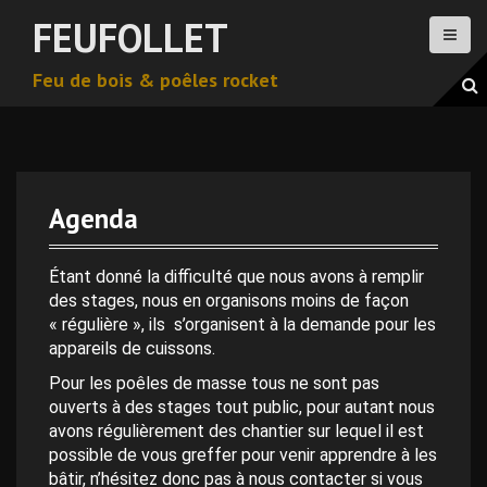
A
FEUFOLLET
l
l
Feu de bois & poêles rocket
e
r
a
u
c
o
Agenda
n
t
0 h 00 min
e
Étant donné la difficulté que nous avons à remplir
n
des stages, nous en organisons moins de façon
1 h 00 min
u
« régulière », ils s’organisent à la demande pour les
p
appareils de cuissons.
r
2 h 00 min
Pour les poêles de masse tous ne sont pas
i
ouverts à des stages tout public, pour autant nous
n
avons régulièrement des chantier sur lequel il est
c
3 h 00 min
possible de vous greffer pour venir apprendre à les
i
bâtir, n’hésitez donc pas à nous contacter si vous