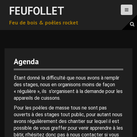
A
FEUFOLLET
l
l
Feu de bois & poêles rocket
e
r
a
u
c
o
Agenda
n
t
e
Étant donné la difficulté que nous avons à remplir
n
des stages, nous en organisons moins de façon
u
« régulière », ils s’organisent à la demande pour les
p
appareils de cuissons.
r
Pour les poêles de masse tous ne sont pas
i
ouverts à des stages tout public, pour autant nous
n
avons régulièrement des chantier sur lequel il est
c
possible de vous greffer pour venir apprendre à les
i
bâtir, n’hésitez donc pas à nous contacter si vous