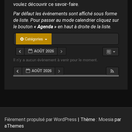
p
voulez découvrir ce savoir-faire.
a
l
Par défaut les événements sont affiché sous forme
de liste. Pour passer au mode calendrier cliquez sur
le bouton
« Agenda »
en haut à droite de la liste.
Catégories
AOÛT 2026
Il n’y a aucun évènement à venir pour le moment.
AOÛT 2026
Fièrement propulsé par WordPress
|
Thème :
Moesia
par
aThemes