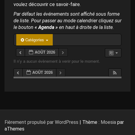
p
voulez découvrir ce savoir-faire.
a
l
Par défaut les événements sont affiché sous forme
de liste. Pour passer au mode calendrier cliquez sur
le bouton
« Agenda »
en haut à droite de la liste.
Catégories
AOÛT 2026
Il n’y a aucun évènement à venir pour le moment.
AOÛT 2026
Fièrement propulsé par WordPress
|
Thème :
Moesia
par
aThemes