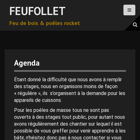
A
FEUFOLLET
l
l
Feu de bois & poêles rocket
e
r
a
u
c
o
Agenda
n
t
e
Étant donné la difficulté que nous avons à remplir
n
des stages, nous en organisons moins de façon
u
« régulière », ils s’organisent à la demande pour les
p
appareils de cuissons.
r
Pour les poêles de masse tous ne sont pas
i
ouverts à des stages tout public, pour autant nous
n
avons régulièrement des chantier sur lequel il est
c
possible de vous greffer pour venir apprendre à les
i
bâtir, n’hésitez donc pas à nous contacter si vous