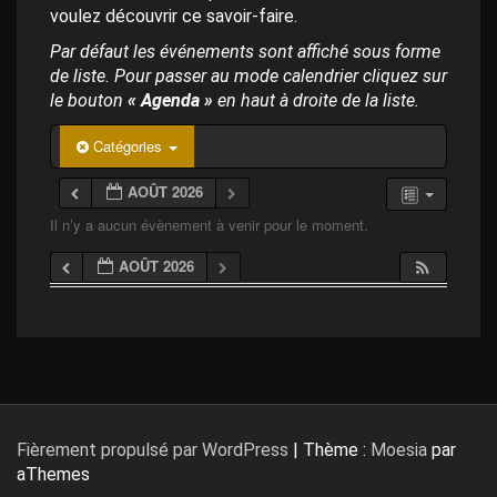
p
voulez découvrir ce savoir-faire.
a
l
Par défaut les événements sont affiché sous forme
de liste. Pour passer au mode calendrier cliquez sur
le bouton
« Agenda »
en haut à droite de la liste.
Catégories
AOÛT 2026
Il n’y a aucun évènement à venir pour le moment.
AOÛT 2026
Fièrement propulsé par WordPress
|
Thème :
Moesia
par
aThemes