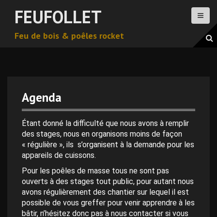
A
FEUFOLLET
l
l
Feu de bois & poêles rocket
e
r
a
u
c
o
Agenda
n
t
e
Étant donné la difficulté que nous avons à remplir
n
des stages, nous en organisons moins de façon
u
« régulière », ils s’organisent à la demande pour les
p
appareils de cuissons.
r
Pour les poêles de masse tous ne sont pas
i
ouverts à des stages tout public, pour autant nous
n
avons régulièrement des chantier sur lequel il est
c
possible de vous greffer pour venir apprendre à les
i
bâtir, n’hésitez donc pas à nous contacter si vous