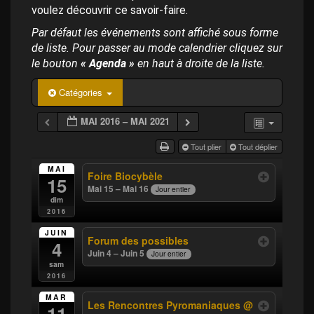
p
voulez découvrir ce savoir-faire.
a
l
Par défaut les événements sont affiché sous forme
de liste. Pour passer au mode calendrier cliquez sur
le bouton
« Agenda »
en haut à droite de la liste.
Catégories
MAI 2016 – MAI 2021
Tout plier
Tout déplier
MAI
Foire Biocybèle
15
Mai 15 – Mai 16
Jour entier
dim
2016
JUIN
Forum des possibles
4
Juin 4 – Juin 5
Jour entier
sam
2016
MAR
Les Rencontres Pyromaniaques
@
11