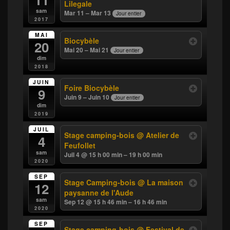
Lilegale
sam
Mar 11 – Mar 13
Jour entier
2017
MAI
Biocybèle
20
Mai 20 – Mai 21
Jour entier
dim
2018
JUIN
Foire Biocybèle
9
Juin 9 – Juin 10
Jour entier
dim
2019
JUIL
Stage camping-bois
@ Atelier de
4
Feufollet
sam
Juil 4 @ 15 h 00 min – 19 h 00 min
2020
SEP
Stage Camping-bois
@ La maison
12
paysanne de l'Aude
sam
Sep 12 @ 15 h 46 min – 16 h 46 min
2020
SEP
Stage camping-bois
@ Festival de