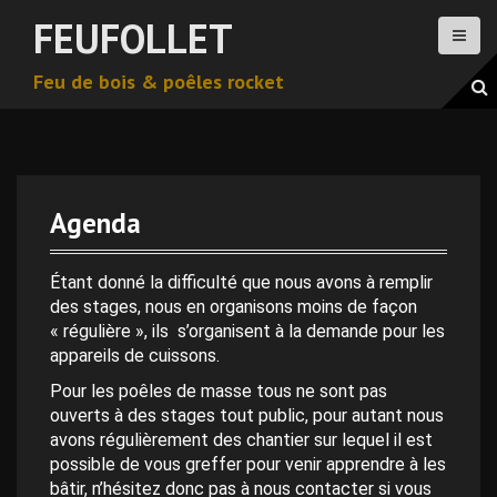
A
FEUFOLLET
l
l
Feu de bois & poêles rocket
e
r
a
u
c
o
Agenda
n
t
e
Étant donné la difficulté que nous avons à remplir
n
des stages, nous en organisons moins de façon
u
« régulière », ils s’organisent à la demande pour les
p
appareils de cuissons.
r
Pour les poêles de masse tous ne sont pas
i
ouverts à des stages tout public, pour autant nous
n
avons régulièrement des chantier sur lequel il est
c
possible de vous greffer pour venir apprendre à les
i
bâtir, n’hésitez donc pas à nous contacter si vous