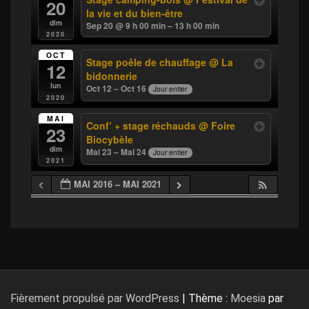
20
la vie et du bien-être
dim
Sep 20 @ 9 h 00 min – 13 h 00 min
2020
OCT
Stage poêle de chauffage
@ La
12
bidonnerie
lun
Oct 12 – Oct 16
Jour entier
2020
MAI
Conf’ + stage réchauds
@ Foire
23
Biocybèle
dim
Mai 23 – Mai 24
Jour entier
2021
MAI 2016 – MAI 2021
Fièrement propulsé par WordPress
|
Thème :
Moesia
par