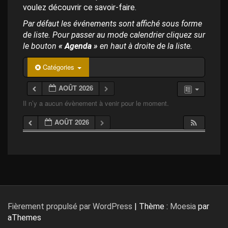
p
voulez découvrir ce savoir-faire.
a
l
Par défaut les événements sont affiché sous forme
de liste. Pour passer au mode calendrier cliquez sur
le bouton
« Agenda »
en haut à droite de la liste.
Catégories
AOÛT 2026
Il n’y a aucun évènement à venir pour le moment.
AOÛT 2026
Fièrement propulsé par WordPress
|
Thème :
Moesia
par
aThemes