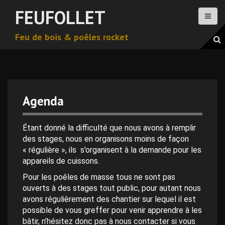
A
FEUFOLLET
l
l
Feu de bois & poêles rocket
e
r
a
u
c
o
Agenda
n
t
e
Étant donné la difficulté que nous avons à remplir
n
des stages, nous en organisons moins de façon
u
« régulière », ils s’organisent à la demande pour les
p
appareils de cuissons.
r
Pour les poêles de masse tous ne sont pas
i
ouverts à des stages tout public, pour autant nous
n
avons régulièrement des chantier sur lequel il est
c
possible de vous greffer pour venir apprendre à les
i
bâtir, n’hésitez donc pas à nous contacter si vous