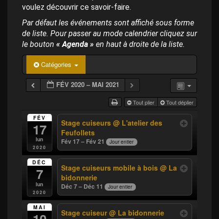
p
voulez découvrir ce savoir-faire.
a
l
Par défaut les événements sont affiché sous forme
de liste. Pour passer au mode calendrier cliquez sur
le bouton
« Agenda »
en haut à droite de la liste.
Catégories
FÉV 2020 – MAI 2021
Tout plier
Tout déplier
FÉV
Stage cuiseurs
@ L'atelier des
17
Feufollets
lun
Fév 17 – Fév 21
Jour entier
2020
DÉC
Stage cuiseurs mobile à bois
@ La
7
bidonnerie
lun
Déc 7 – Déc 11
Jour entier
2020
MAI
Stage cuiseur
@ La bidonnerie
10