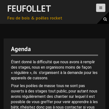
A
FEUFOLLET
l
l
Feu de bois & poêles rocket
e
r
a
u
c
o
Agenda
n
t
e
Étant donné la difficulté que nous avons à remplir
n
des stages, nous en organisons moins de façon
u
« régulière », ils s’organisent à la demande pour les
p
appareils de cuissons.
r
Pour les poêles de masse tous ne sont pas
i
ouverts à des stages tout public, pour autant nous
n
avons régulièrement des chantier sur lequel il est
c
possible de vous greffer pour venir apprendre à les
i
bâtir, n’hésitez donc pas à nous contacter si vous