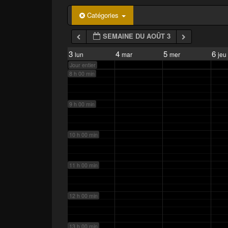
p
a
6 h 00 min
Catégories
l
SEMAINE DU AOÛT 3
7 h 00 min
3
4
5
6
lun
mar
mer
jeu
Jour entier
8 h 00 min
9 h 00 min
10 h 00 min
11 h 00 min
12 h 00 min
13 h 00 min