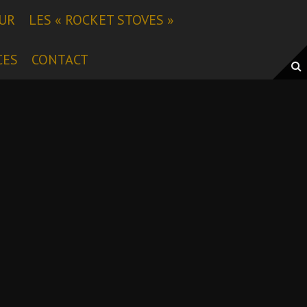
EUR
LES « ROCKET STOVES »
CES
CONTACT