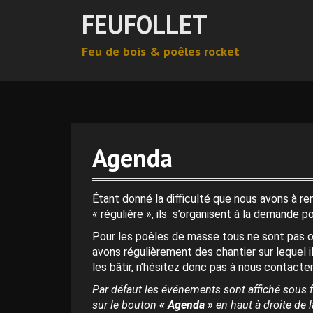
A
FEUFOLLET
l
l
Feu de bois & poêles rocket
e
r
0 h 00 min
a
u
c
1 h 00 min
o
n
Agenda
t
2 h 00 min
e
n
Étant donné la difficulté que nous avons à r
3 h 00 min
u
« régulière », ils s’organisent à la demande p
p
Pour les poêles de masse tous ne sont pas o
r
4 h 00 min
avons régulièrement des chantier sur lequel i
i
les bâtir, n’hésitez donc pas à nous contacter
n
c
Par défaut les événements sont affiché sous f
5 h 00 min
i
sur le bouton
« Agenda »
en haut à droite de la