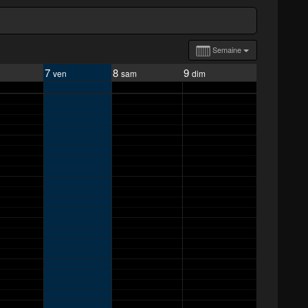
Semaine
7
8
9
ven
sam
dim