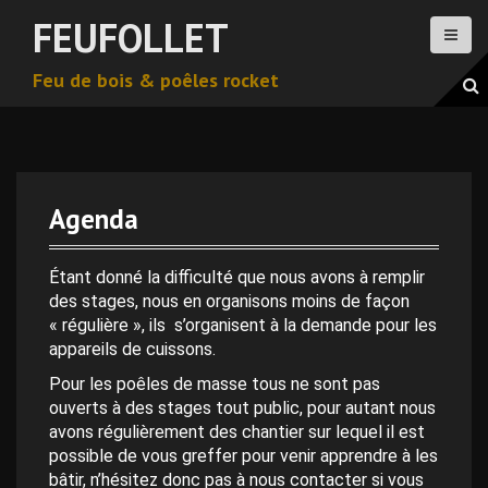
A
FEUFOLLET
l
l
Feu de bois & poêles rocket
e
r
a
u
c
o
Agenda
n
t
0 h 00 min
e
Étant donné la difficulté que nous avons à remplir
n
des stages, nous en organisons moins de façon
1 h 00 min
u
« régulière », ils s’organisent à la demande pour les
p
appareils de cuissons.
r
2 h 00 min
Pour les poêles de masse tous ne sont pas
i
ouverts à des stages tout public, pour autant nous
n
avons régulièrement des chantier sur lequel il est
c
3 h 00 min
possible de vous greffer pour venir apprendre à les
i
bâtir, n’hésitez donc pas à nous contacter si vous