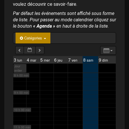
p
voulez découvrir ce savoir-faire.
a
4 h 00 min
l
Par défaut les événements sont affiché sous forme
de liste. Pour passer au mode calendrier cliquez sur
5 h 00 min
le bouton
« Agenda »
en haut à droite de la liste.
Catégories
6 h 00 min
7 h 00 min
3
4
5
6
7
8
9
lun
mar
mer
jeu
ven
sam
dim
Jour
entier
8 h 00 min
9 h 00 min
10 h 00 min
11 h 00 min