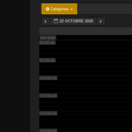
p
a
6 h 00 min
Catégories
l
22 OCTOBRE 2020
7 h 00 min
Jour entier
8 h 00 min
9 h 00 min
10 h 00 min
11 h 00 min
12 h 00 min
13 h 00 min