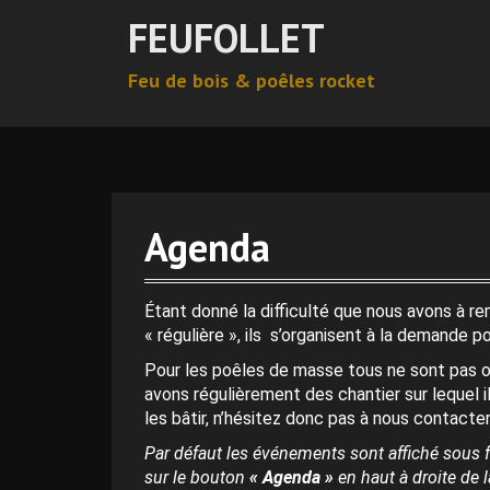
A
FEUFOLLET
l
l
Feu de bois & poêles rocket
e
r
0 h 00 min
a
u
c
1 h 00 min
o
n
Agenda
t
2 h 00 min
e
n
Étant donné la difficulté que nous avons à r
3 h 00 min
u
« régulière », ils s’organisent à la demande p
p
Pour les poêles de masse tous ne sont pas o
r
4 h 00 min
avons régulièrement des chantier sur lequel i
i
les bâtir, n’hésitez donc pas à nous contacter
n
c
Par défaut les événements sont affiché sous f
5 h 00 min
i
sur le bouton
« Agenda »
en haut à droite de la