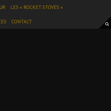
EUR
LES « ROCKET STOVES »
CES
CONTACT