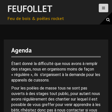
A
FEUFOLLET
l
l
Feu de bois & poêles rocket
e
r
a
u
c
o
Agenda
n
0 h 00 min
t
e
Étant donné la difficulté que nous avons à remplir
n
des stages, nous en organisons moins de façon
1 h 00 min
u
« régulière », ils s’organisent à la demande pour les
p
appareils de cuissons.
2 h 00 min
r
Pour les poêles de masse tous ne sont pas
i
ouverts à des stages tout public, pour autant nous
n
avons régulièrement des chantier sur lequel il est
3 h 00 min
c
possible de vous greffer pour venir apprendre à les
i
bâtir, n’hésitez donc pas à nous contacter si vous